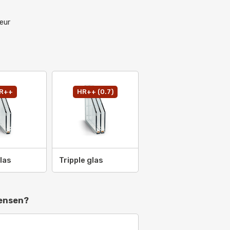
eur
R++
HR++ (0.7)
2007
las
Tripple glas
08
9
wensen?