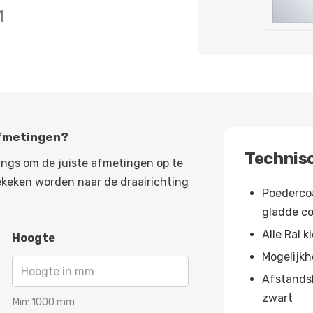
1
afmetingen?
Technisc
angs om de juiste afmetingen op te
ekeken worden naar de draairichting
Poedercoa
gladde c
Alle Ral k
Hoogte
Mogelijkh
Afstands
zwart
Min:
1000
mm