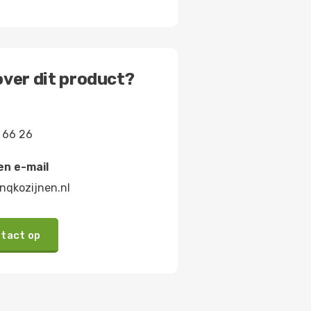
ver dit product?
 66 26
en e-mail
nqkozijnen.nl
tact op