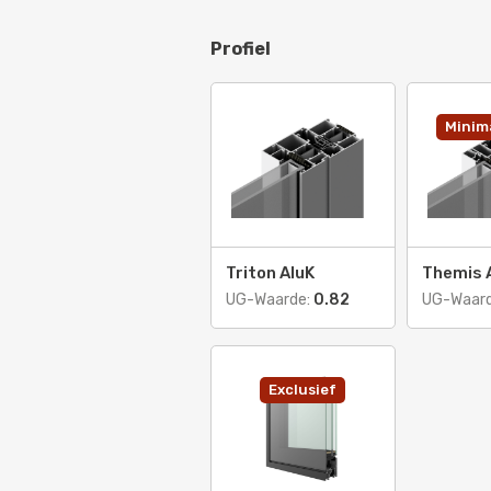
Profiel
Minima
Triton AluK
Themis 
UG-Waarde:
0.82
UG-Waar
Exclusief