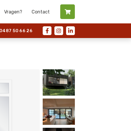
Vragen?
Contact

487 50 66 26


