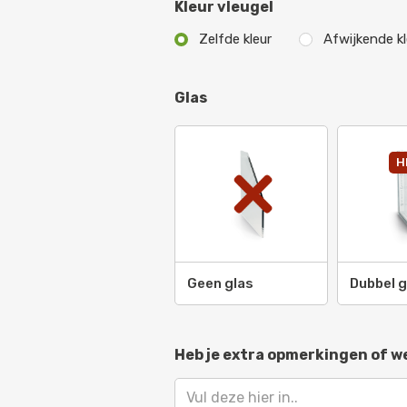
Kleur vleugel
Roodoranje
-
RAL 2001
Zelfde kleur
Afwijkende kl
Vermiljoen
-
RAL 2002
Glas
Pasteloranje
-
RAL 2003
Zuiver oranje
-
RAL 2004
H
Briljant oranje
-
RAL 2005
Briljant lichtoranje
-
Ral 
Geen glas
Dubbel g
Licht roodoranje
-
RAL 20
Verkeersoranje
-
RAL 200
Heb je extra opmerkingen of 
Signaaloranje
-
RAL 2010