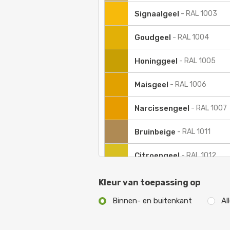
Signaalgeel
-
RAL 1003
Goudgeel
-
RAL 1004
Honinggeel
-
RAL 1005
Maisgeel
-
RAL 1006
Narcissengeel
-
RAL 1007
Bruinbeige
-
RAL 1011
Citroengeel
-
RAL 1012
Parelwit
-
RAL 1013
Kleur van toepassing op
Binnen- en buitenkant
Al
Ivoorkleurig
-
RAL 1014
Geeloranje
-
RAL 2000