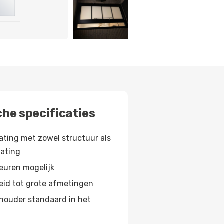
he specificaties
ting met zowel structuur als
oating
leuren mogelijk
eid tot grote afmetingen
houder standaard in het