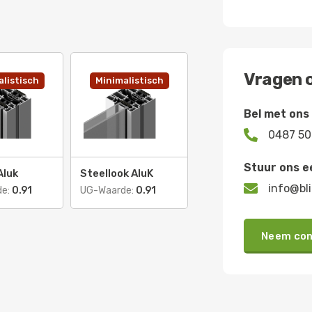
Vragen o
listisch
Minimalistisch
Bel met ons

0487 50
Stuur ons e
Aluk
Steellook AluK

info@bli
de:
0.91
UG-Waarde:
0.91
Neem con