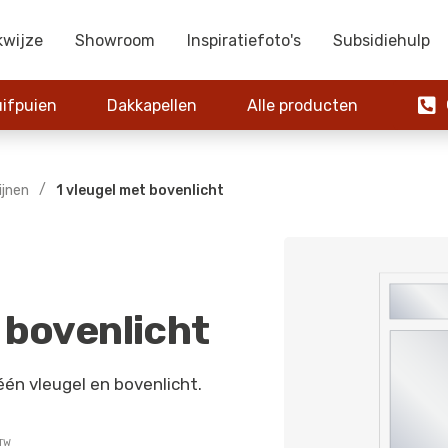
kwijze
Showroom
Inspiratiefoto's
Subsidiehulp

ifpuien
Dakkapellen
Alle producten
0
/
ijnen
1 vleugel met bovenlicht
 bovenlicht
één vleugel en bovenlicht.
BTW