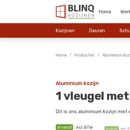
Home
Wer
Kozijnen
Deuren
Schu
/
/
Home
Producten
Aluminium koz
Aluminium kozijn
1 vleugel met
Dit is ons aluminium kozijn met 
al vanaf
incl. BTW
al vanaf
excl. 