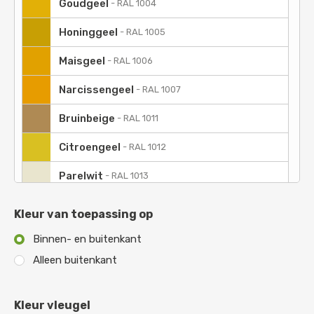
Goudgeel
-
RAL 1004
Honinggeel
-
RAL 1005
Maisgeel
-
RAL 1006
Narcissengeel
-
RAL 1007
Bruinbeige
-
RAL 1011
Citroengeel
-
RAL 1012
Parelwit
-
RAL 1013
Ivoorkleurig
-
RAL 1014
Kleur van toepassing op
Geeloranje
-
RAL 2000
Binnen- en buitenkant
Alleen buitenkant
Roodoranje
-
RAL 2001
Vermiljoen
-
RAL 2002
Kleur vleugel