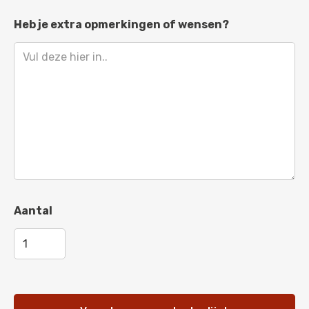
Karmijnrood
-
RAL 3002
Heb je extra opmerkingen of wensen?
Robijnrood
-
RAL 3003
Purperrood
-
RAL 3004
Wijnrood
-
RAL 3005
Zwartrood
-
RAL 3007
Oxyderood
-
RAL 3009
Bruinrood
-
RAL 3011
Beigerood
-
RAL 3012
Aantal
Tomaatrood
-
RAL 3013
Oudroze
-
RAL 3014
Roodlila
-
RAL 4001