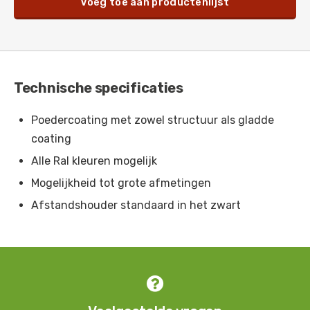
Voeg toe aan productenlijst
Roodpaars
-
RAL 4002
Heidepaars
-
RAL 4003
Bordeauxpaars
-
RAL 4004
Technische specificaties
Blauwlila
-
RAL 4005
Poedercoating met zowel structuur als gladde
Verkeerspurper
-
RAL 4006
coating
Purperviolet
-
RAL 4007
Alle Ral kleuren mogelijk
Signaalviolet
-
RAL 4008
Mogelijkheid tot grote afmetingen
Afstandshouder standaard in het zwart
Pastelviolet
-
RAL 4009
Telemagenta
-
RAL 4010
Parelmoer donkerviolet
-
RAL 4011

Parelmoerlichtviolet
-
RAL 4012