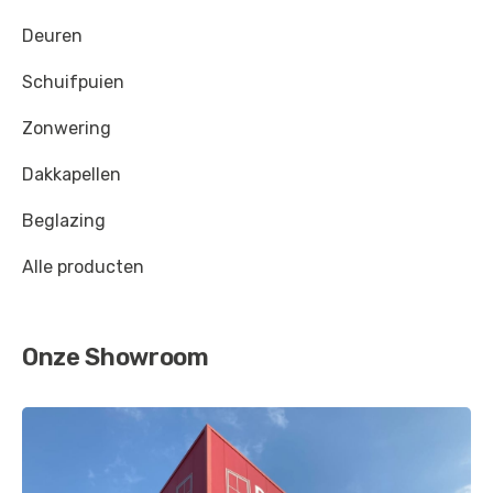
Grasgroen
-
RAL 6010
Deuren
Resedagroen
-
RAL 6011
Schuifpuien
Pelsgrijs
-
RAL 7000
Zonwering
Zilvergrijs
-
RAL 7001
Dakkapellen
Olijfgrijs
-
RAL 7002
Beglazing
Mosgrijs
-
RAL 7003
Alle producten
Signaalgrijs
-
RAL 7004
Muisgrijs
-
RAL 7005
Onze Showroom
Beigegrijs
-
RAL 7006
Kakigrijs
-
RAL 7008
Groengrijs
-
RAL 7009