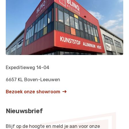
Zeildoekgrijs
-
RAL 7010
IJzergrijs
-
RAL 7011
Bazaltgrijs
-
RAL 7012
Leigrijs
-
RAL 7015
Antracietgrijs
-
RAL 7016
Zwartgrijs
-
RAL 7021
Expeditieweg 14-04
Granietgrijs
-
RAL 7026
6657 KL Boven-Leeuwen
Verkeersgrijs B
-
RAL 7043
Bezoek onze showroom

Groenbruin
-
RAL 8000
Nieuwsbrief
Okerbruin
-
RAL 8001
Signaalbruin
-
RAL 8002
Blijf op de hoogte en meld je aan voor onze