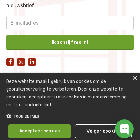
nieuwsbrief:
Leembruin
-
RAL 8003
Koperbruin
-
RAL 8004
Reebruin
-
RAL 8007
Olijfbruin
-
RAL 8008
Notebruin
-
RAL 8011



Roodbruin
-
RAL 8012
×
Deze website maakt gebruik van cookies om de
Sepiabruin
-
RAL 8014
gebruikerservaring te verbeteren. Door onze website te
gebruiken, accepteert u alle cookies in overeenstemming
Kastanjebruin
-
RAL 8015
met ons cookiebeleid.
Mahoniebruin
-
RAL 8016
©
2026
BlinQ Kozijnen
TOON DETAILS
Cremewit
-
RAL 9001
Powered by
Optimeister
Accepteer cookies
Weiger cookies
Privacy
Grijswit
-
RAL 9002