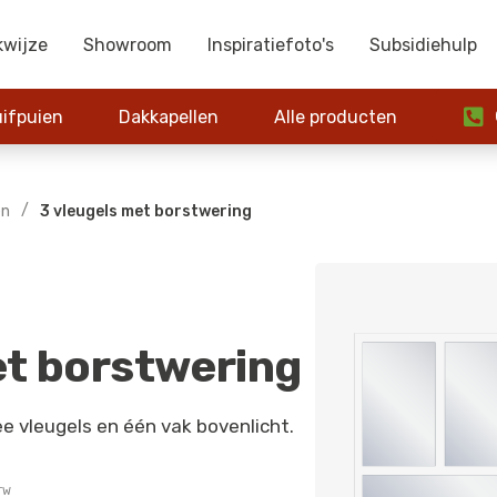
kwijze
Showroom
Inspiratiefoto's
Subsidiehulp

ifpuien
Dakkapellen
Alle producten
0
/
en
3 vleugels met borstwering
et borstwering
ee vleugels en één vak bovenlicht.
BTW