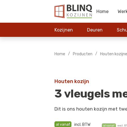
Home
Wer
Kozijnen
Deuren
Schu
/
/
Home
Producten
Houten kozijn
Houten kozijn
3 vleugels m
Dit is ons houten kozijn met tw
al vanaf
incl. BTW
al vanaf
excl. 