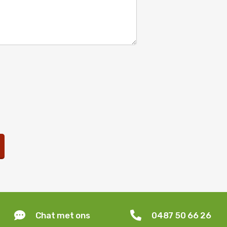


Chat met ons
0487 50 66 26