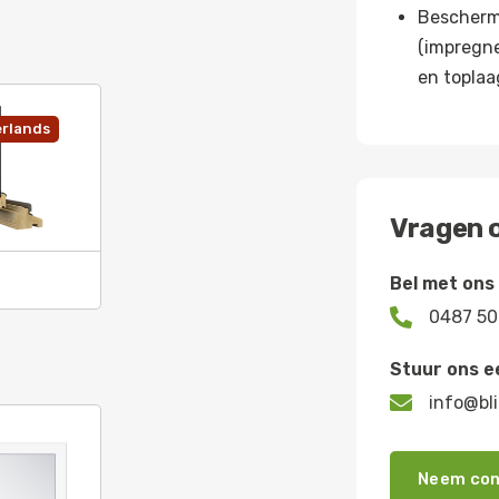
Bescherm
(impregne
en toplaa
rlands
Vragen o
Bel met ons

0487 50
Stuur ons e

info@bli
Neem con