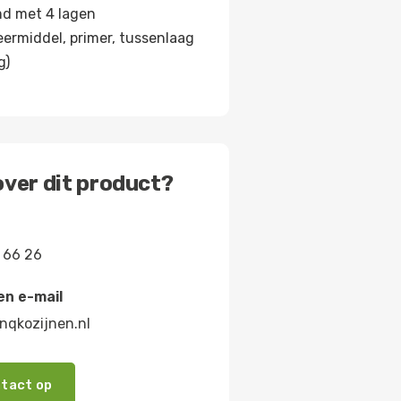
d met 4 lagen
ermiddel, primer, tussenlaag
g)
ver dit product?
 66 26
en e-mail
nqkozijnen.nl
tact op