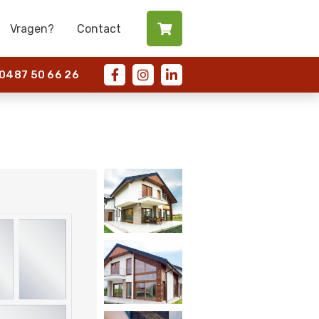
Vragen?
Contact

487 50 66 26


