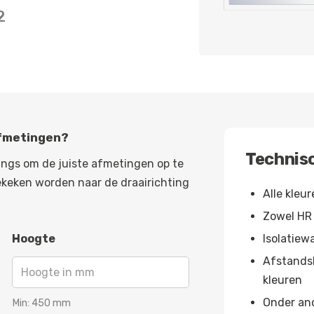
2
afmetingen?
Technisc
angs om de juiste afmetingen op te
ekeken worden naar de draairichting
Alle kleu
Zowel HR 
Hoogte
Isolatiew
Afstandsh
kleuren
Onder and
Min:
450
mm