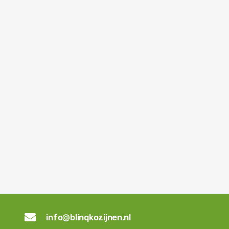

info@blinqkozijnen.nl