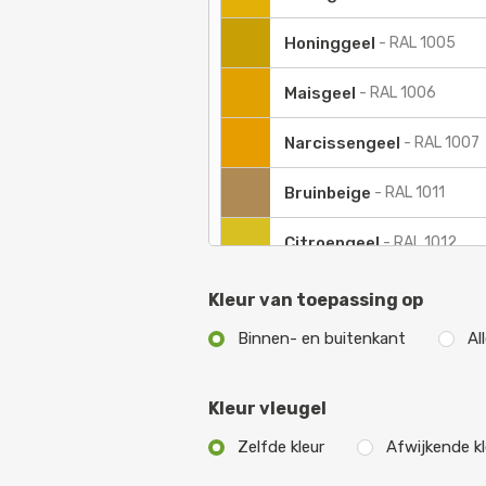
Honinggeel
-
RAL 1005
Maisgeel
-
RAL 1006
Narcissengeel
-
RAL 1007
Bruinbeige
-
RAL 1011
Citroengeel
-
RAL 1012
Parelwit
-
RAL 1013
Kleur van toepassing op
Binnen- en buitenkant
Al
Ivoorkleurig
-
RAL 1014
Geeloranje
-
RAL 2000
Kleur vleugel
Roodoranje
-
RAL 2001
Zelfde kleur
Afwijkende kl