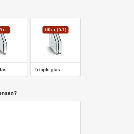
R++
HR++ (0.7)
2007
las
Tripple glas
08
9
wensen?