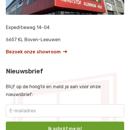
Zwartgrijs
-
RAL 7021
Granietgrijs
-
RAL 7026
Expeditieweg 14-04
Verkeersgrijs B
-
RAL 7043
6657 KL Boven-Leeuwen
Groenbruin
-
RAL 8000
Bezoek onze showroom

Okerbruin
-
RAL 8001
Signaalbruin
-
RAL 8002
Nieuwsbrief
Leembruin
-
RAL 8003
Blijf op de hoogte en meld je aan voor onze
Koperbruin
-
RAL 8004
nieuwsbrief:
Reebruin
-
RAL 8007
Olijfbruin
-
RAL 8008
Notebruin
-
RAL 8011