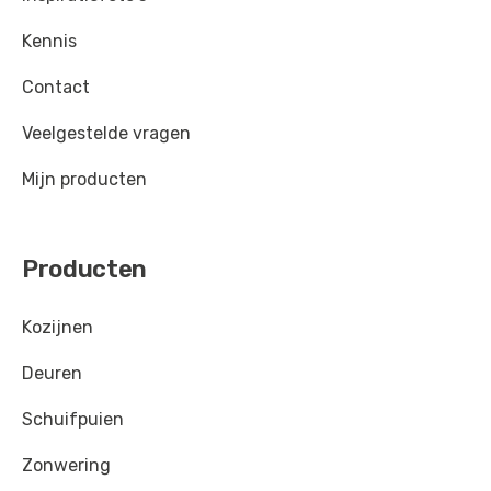
Blauwgroen
-
RAL 6004
Kennis
Mosgroen
-
RAL 6005
Contact
Grijs olijfgroen
-
RAL 6006
Veelgestelde vragen
Flessegroen
-
RAL 6007
Mijn producten
Bruingroen
-
RAL 6008
Dennegroen
-
RAL 6009
Producten
Grasgroen
-
RAL 6010
Kozijnen
Resedagroen
-
RAL 6011
Deuren
Pelsgrijs
-
RAL 7000
Schuifpuien
Zilvergrijs
-
RAL 7001
Zonwering
Olijfgrijs
-
RAL 7002