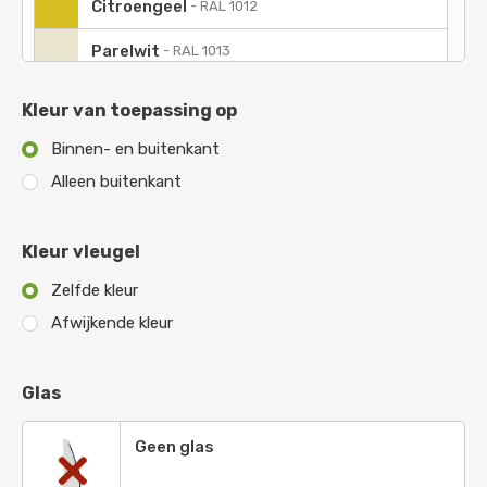
Citroengeel
-
RAL 1012
Parelwit
-
RAL 1013
Ivoorkleurig
-
RAL 1014
Kleur van toepassing op
Geeloranje
-
RAL 2000
Binnen- en buitenkant
Alleen buitenkant
Roodoranje
-
RAL 2001
Vermiljoen
-
RAL 2002
Kleur vleugel
Pasteloranje
-
RAL 2003
Zelfde kleur
Zuiver oranje
-
RAL 2004
Afwijkende kleur
Briljant oranje
-
RAL 2005
Glas
Briljant lichtoranje
-
Ral 2007
Geen glas
Licht roodoranje
-
RAL 2008