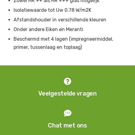
Zowel HR ++ als HR +++ glas mogelijk
Purperviolet
-
RAL 4007
Isolatiewaarde tot Uw 0.78 W/m2K
Signaalviolet
-
RAL 4008
Afstandshouder in verschillende kleuren
Onder andere Eiken en Meranti
Pastelviolet
-
RAL 4009
Beschermd met 4 lagen (impregneermiddel,
Telemagenta
-
RAL 4010
primer, tussenlaag en toplaag)
Parelmoer donkerviolet
-
RAL 4011
Parelmoerlichtviolet
-
RAL 4012
Paarsblauw
-
RAL 5000

Groenblauw
-
RAL 5001
Veelgestelde vragen
Ultramarijnblauw
-
RAL 5002

Saffierblauw
-
RAL 5003
Chat met ons
Zwartblauw
-
RAL 5004