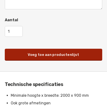
Pastelviolet
-
RAL 4009
Telemagenta
-
RAL 4010
Aantal
Parelmoer donkerviolet
-
RAL 4011
Parelmoerlichtviolet
-
RAL 4012
Paarsblauw
-
RAL 5000
Groenblauw
-
RAL 5001
Voeg toe aan productenlijst
Ultramarijnblauw
-
RAL 5002
Saffierblauw
-
RAL 5003
Zwartblauw
-
RAL 5004
Technische specificaties
Zwartblauw
-
RAL 5005
Minimale hoogte x breedte: 2000 x 900 mm
Briljantblauw
-
RAL 5007
Ook grote afmetingen