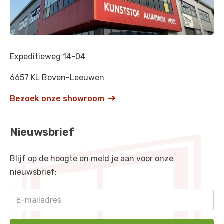
Kastanjebruin
-
RAL 8015
Mahoniebruin
-
RAL 8016
Cremewit
-
RAL 9001
Expeditieweg 14-04
Grijswit
-
RAL 9002
6657 KL Boven-Leeuwen
Signaalwit
-
RAL 9003
Bezoek onze showroom

Signaalzwart
-
RAL 9004
Nieuwsbrief
Gitzwart
-
RAL 9005
Blank aluminiumkleurig
-
RAL 9006
Blijf op de hoogte en meld je aan voor onze
nieuwsbrief:
Grijs aluminiumkleurig
-
RAL 9007
Zuiverwit
-
RAL 9010
Grafietzwart
-
RAL 9011