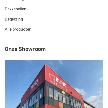
Verkeersgrijs B
-
RAL 7043
Dakkapellen
Groenbruin
-
RAL 8000
Beglazing
Okerbruin
-
RAL 8001
Alle producten
Signaalbruin
-
RAL 8002
Leembruin
-
RAL 8003
Onze Showroom
Koperbruin
-
RAL 8004
Reebruin
-
RAL 8007
Olijfbruin
-
RAL 8008
Notebruin
-
RAL 8011
Roodbruin
-
RAL 8012
Sepiabruin
-
RAL 8014