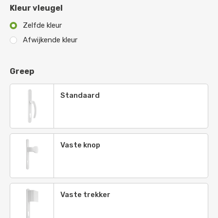
Ivoorkleurig
-
RAL 1014
Kleur vleugel
Geeloranje
-
RAL 2000
Zelfde kleur
Afwijkende kleur
Roodoranje
-
RAL 2001
Vermiljoen
-
RAL 2002
Greep
Pasteloranje
-
RAL 2003
Standaard
Zuiver oranje
-
RAL 2004
Briljant oranje
-
RAL 2005
Briljant lichtoranje
-
Ral 2007
Vaste knop
Licht roodoranje
-
RAL 2008
Verkeersoranje
-
RAL 2009
Vaste trekker
Signaaloranje
-
RAL 2010