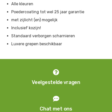
Alle kleuren
Grijsblauw
-
RAL 5008
Poedercoating tot wel 25 jaar garantie
Azuurblauw
-
RAL 5009
met zijlicht (en) mogelijk
Gentiaanblauw
-
RAL 5010
Inclusief kozijn!
Staalblauw
-
RAL 5011
Standaard verborgen scharnieren
Luxere grepen beschikbaar
Lichtblauw
-
RAL 5012
Patinagroen
-
RAL 6000
Smaragdgroen
-
RAL 6001

Loofgroen
-
RAL 6002
Veelgestelde vragen
Olijfgroen
-
RAL 6003
Blauwgroen
-
RAL 6004

Mosgroen
-
RAL 6005
Chat met ons