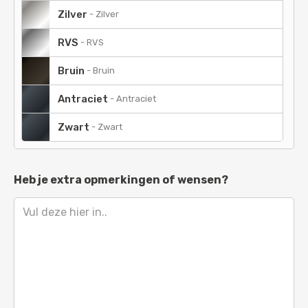
Beigerood
-
RAL 3012
Zilver
-
Zilver
Tomaatrood
-
RAL 3013
RVS
-
RVS
Oudroze
-
RAL 3014
Bruin
-
Bruin
Roodlila
-
RAL 4001
Antraciet
-
Antraciet
Roodpaars
-
RAL 4002
Zwart
-
Zwart
Heidepaars
-
RAL 4003
Bordeauxpaars
-
RAL 4004
Heb je extra opmerkingen of wensen?
Blauwlila
-
RAL 4005
Verkeerspurper
-
RAL 4006
Purperviolet
-
RAL 4007
Signaalviolet
-
RAL 4008