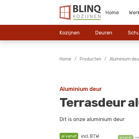
Home
Wer
Kozijnen
Deuren
Schu
/
/
Home
Producten
Aluminium deu
Aluminium deur
Terrasdeur 
Dit is onze aluminium deur
al vanaf
incl. BTW
al vanaf
ex