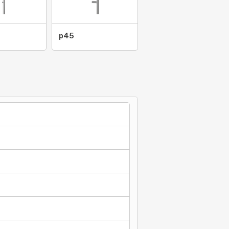
9
p45