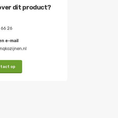
ver dit product?
 66 26
en e-mail
nqkozijnen.nl
tact op