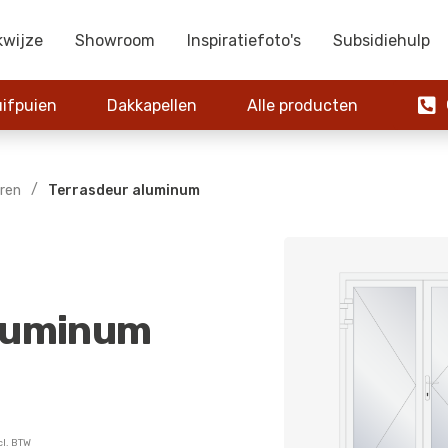
kwijze
Showroom
Inspiratiefoto's
Subsidiehulp

ifpuien
Dakkapellen
Alle producten
0
/
ren
Terrasdeur aluminum
aluminum
cl. BTW