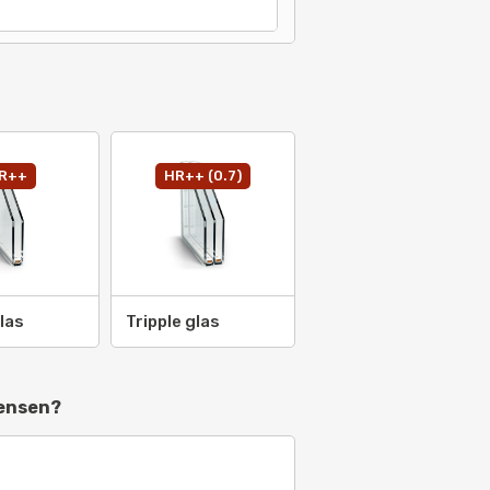
R++
HR++ (0.7)
las
Tripple glas
wensen?
4