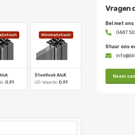
Vragen o
Bel met ons

0487 50
listisch
Minimalistisch
Stuur ons e

info@bli
Aluk
Steellook AluK
Neem con
de:
0.91
UG-Waarde:
0.91